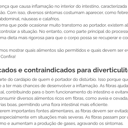
oença que causa inflamação no interior do intestino, caracterizad
ão. Com isso, diversos sintomas costumam aparecer, como febre,
abdominal, náuseas e calafrios. 
ema que pode ocasionar muito transtorno ao portador, existem a
ntrolar a situação. No entanto, como parte principal do processo
a dieta mais rigorosa para que o corpo possa se recuperar e co
mos mostrar quais alimentos são permitidos e quais devem ser e
Confira!
cados e contraindicados para diverticuli
parte do cardápio de quem é portador do distúrbio. Isso porque
e a ter mais chances de desenvolver a inflamação. As fibras ajud
al, contribuindo para o bom funcionamento do intestino e evitand
onsumir diversos alimentos ricos em fibras, como aveia e cevada
as boas, permitindo uma flora intestinal mais eficiente. 
erem importantes fontes alimentares, as fibras devem ser evitad
especialmente em situações mais severas. As fibras passam por
smo e aumentam a produção de gases, agravando os sintomas.