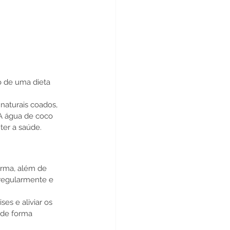
o de uma dieta 
naturais coados, 
 A água de coco 
ter a saúde.
orma, além de 
 regularmente e 
es e aliviar os 
 de forma 