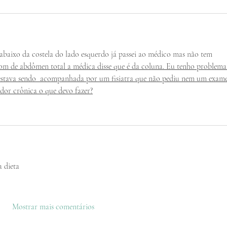
abaixo da costela do lado esquerdo já passei ao médico mas não tem 
som de abdômen total a médica disse que é da coluna. Eu tenho problema
 estava sendo  acompanhada por um fisiatra que não pediu nem um exame
 dor crônica o que devo fazer?
 dieta 
Mostrar mais comentários