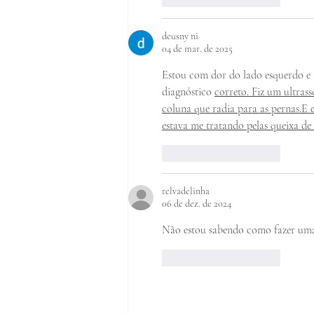
deusny ni
04 de mar. de 2025
Estou com dor do lado esquerdo e 
diagnóstico 
correto. Fiz um ultras
coluna que radia para as pernas.E
estava me tratando pelas queixa de
Curtir
Responder
relvadelinha
06 de dez. de 2024
Não estou sabendo como fazer uma
Curtir
Responder