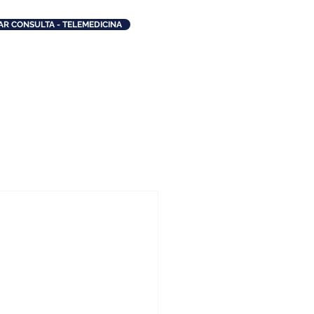
R CONSULTA - TELEMEDICINA
 3294-5592 |
(
11) 97282-9922
asemobesidadeoficial@gmail.com
ESTAQUES
DR. FERNANDO