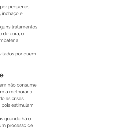
a por pequenas 
 inchaço e 
lguns tratamentos 
 de cura, o 
mbater a 
vitados por quem 
te
 quem não consume 
am a melhorar a 
o as crises. 
, pois estimulam 
as quando há o 
 um processo de 