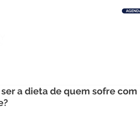
AGENDA
(11)
vid
ARIÁTRICA
METABÓLICA
DÚVIDAS FREQUENTES
D
ser a dieta de quem sofre com
e?