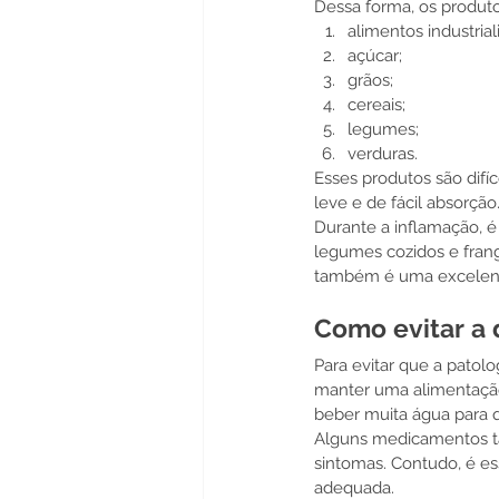
Dessa forma, os produt
alimentos industria
açúcar;
grãos;
cereais;
legumes;
verduras.
Esses produtos são dif
leve e de fácil absorção
Durante a inflamação, é
legumes cozidos e frang
também é uma excelente 
Como evitar a
Para evitar que a patol
manter uma alimentação 
beber muita água para q
Alguns medicamentos tam
sintomas. Contudo, é e
adequada. 