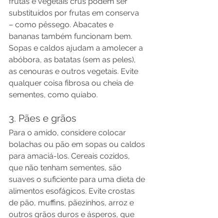
frutas e vegetais crus podem ser 
substituídos por frutas em conserva 
– como pêssego. Abacates e 
bananas também funcionam bem. 
Sopas e caldos ajudam a amolecer a 
abóbora, as batatas (sem as peles), 
as cenouras e outros vegetais. Evite 
qualquer coisa fibrosa ou cheia de 
sementes, como quiabo.
3. Pães e grãos
Para o amido, considere colocar 
bolachas ou pão em sopas ou caldos 
para amaciá-los. Cereais cozidos, 
que não tenham sementes, são 
suaves o suficiente para uma dieta de 
alimentos esofágicos. Evite crostas 
de pão, muffins, pãezinhos, arroz e 
outros grãos duros e ásperos, que 