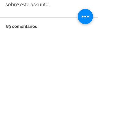
sobre este assunto. 
89 comentários
Escreva um comentário
Mais recente
Maria Cida
há 20 horas
Posso comer couve crua 
Pois faço uso do suco com limão em jejum 
Curtir
Responder
neiaoliveira3393
há um dia